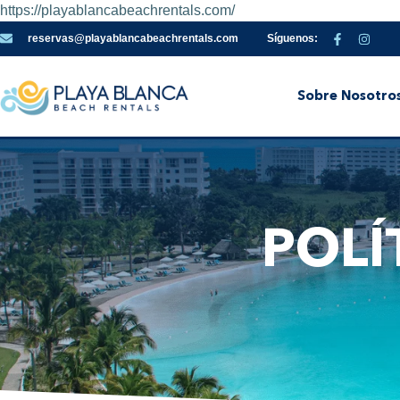
https://playablancabeachrentals.com/
reservas@playablancabeachrentals.com
Síguenos:
Sobre Nosotro
POLÍ